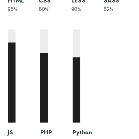
HTML
CSS
LESS
SASS
95
%
80
%
90
%
82
%
JS
PHP
Python