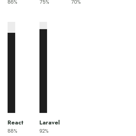
86
%
75
%
70
%
React
Laravel
88
%
92
%