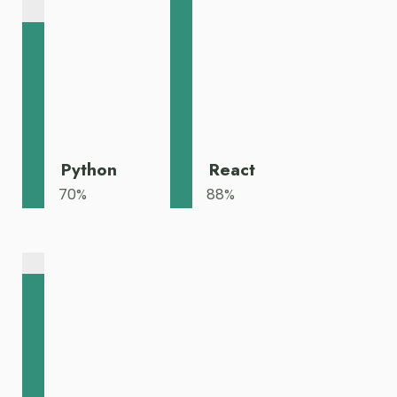
Python
React
70
%
88
%