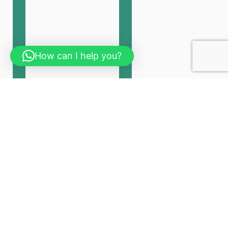
How can I help you?
LESS
SASS
90
%
82
%