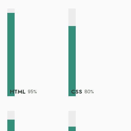
HTML
CSS
95
%
80
%